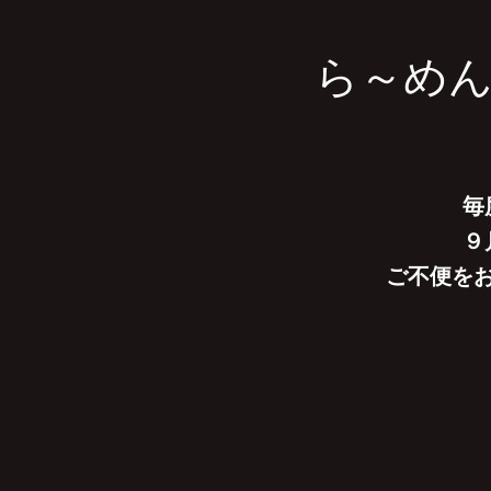
ら～め
毎
９
ご不便を