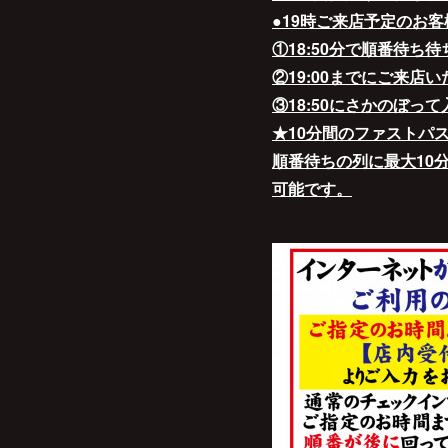
●19時ご来店予定のお客
①18:50分で順番待ち
②19:00までにご来店
③18:50にさかのぼっ
★10分間のファストパ
順番待ちの列に最大10
可能です。