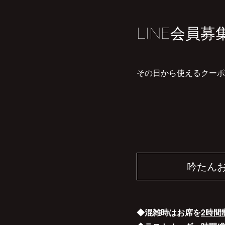
LINE会員募
その日から使えるクーポ
吟たん
◆混雑時はお席を
2時間