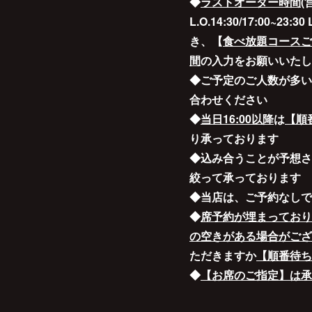
◆
ラストオーダー時間
(
L.O.14:30/17:00~23:
き、【
食べ放題コースご
間
の入力をお願いいたし
◆ご予定のご人数が多い
合わせください
◆
当日16:00以降
は
【順
り承っております
◆込み合うことが予想さ
絞って承っております
◆当店は、ご予約なしで
◆
席予約が埋まっており
の空きがある場合がござ
ただきますか
【順番待ち
◆
【お席のご指定】は承