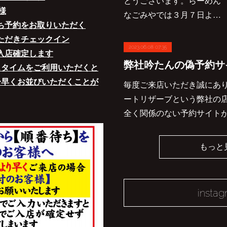
とうございます。らーめん
様
なごみやでは３月７日よ…
待ち予約をお取りいただく
いただきチェックイン
2023.06.08 07:35
て入店確定します
弊社吟たんの偽予約サ
スタイムをご利用いただくと
分早くお並びいただくことが
毎度ご来店いただき誠にあ
ートリザーブという弊社の
全く関係のない予約サイト
もっと
insta