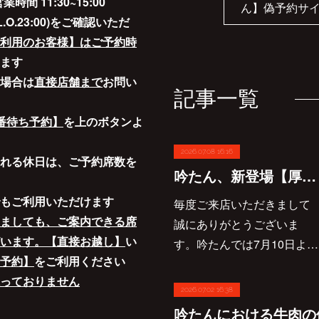
営業時間 11:30~15:00
ん】偽予約サ
30 L.O.23:00)をご確認いただ
利用のお客様】はご予約時
ます
場合は
直接店舗まで
お問い
記事一覧
番待ち予約】
を上のボタンよ
2026.07.08 16:16
れる休日は、ご予約席数を
吟たん、新登場【厚切り牛タン】や【元祖吟カルビ】を含む新グランドメニュー7/10スタート
もご利用いただけます
毎度ご来店いただきまして
ましても、ご案内できる席
誠にありがとうございま
います。【直接お越し】
い
す。吟たんでは7月10日よ…
予約】
をご利用ください
っておりません
2026.07.02 16:38
吟たんにおける牛肉の