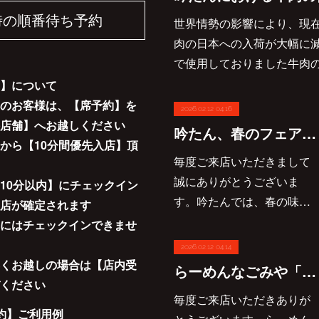
時の順番待ち予約
世界情勢の影響により、現
肉の日本への入荷が大幅に
で使用しておりました牛肉
】について
のお客様は、【席予約】を
2026.02.12 04:16
店舗】へお越しください
吟たん、春のフェア３月７日スタート
から【10分間優先入店】頂
毎度ご来店いただきまして
誠にありがとうございま
10分以内】にチェックイン
す。吟たんでは、春の味…
店が確定されます
にはチェックインできませ
2026.02.12 04:14
くお越しの場合は【店内受
らーめんなごみや「春のおすすめ」3月7日登場
ください
毎度ご来店いただきありが
約】ご利用例