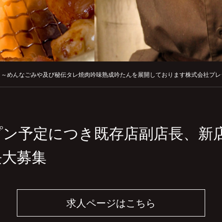
ら～めんなごみや及び秘伝タレ焼肉吟味熟成吟たんを展開しております株式会社プレ
プン予定につき既存店副店長、新
長大募集
求人ページはこちら