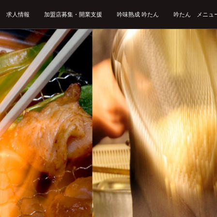
求人情報
加盟店募集・開業支援
吟味熟成 吟たん
吟たん メニュ